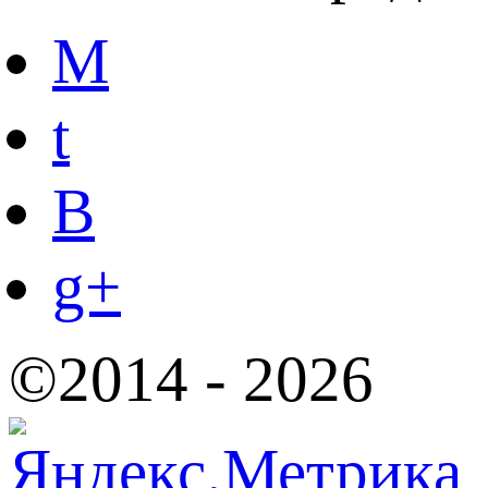
M
t
B
g+
©2014 - 2026