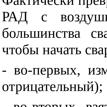
Фактически прев
РАД с воздуш
большинства св
чтобы начать сва
- во-первых, из
отрицательный);
- во-вторых, в