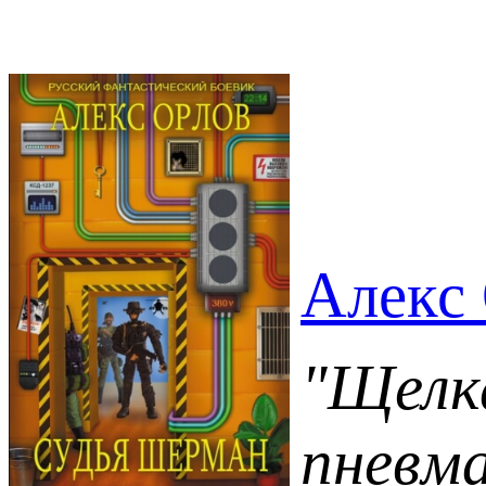
Алекс
"Щелка
пневм