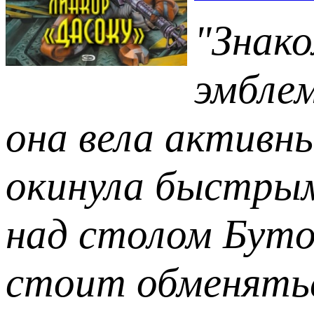
"Знако
эмблем
она вела активн
окинула быстрым
над столом Буто
стоит обменятьс