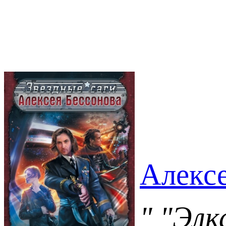
Алексе
" "Элк