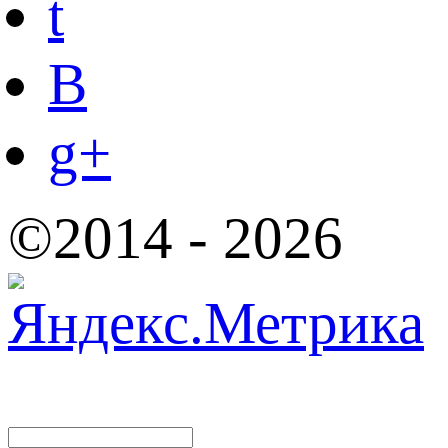
t
B
g+
©2014 - 2026