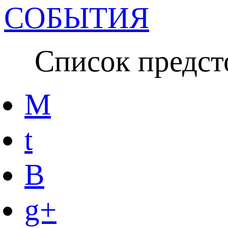
СОБЫТИЯ
Список предсто
M
t
B
g+