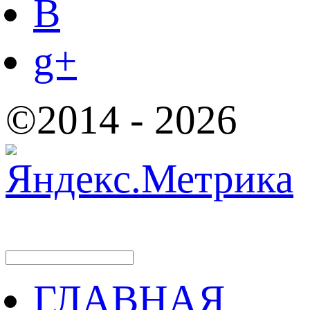
B
g+
©2014 - 2026
ГЛАВНАЯ