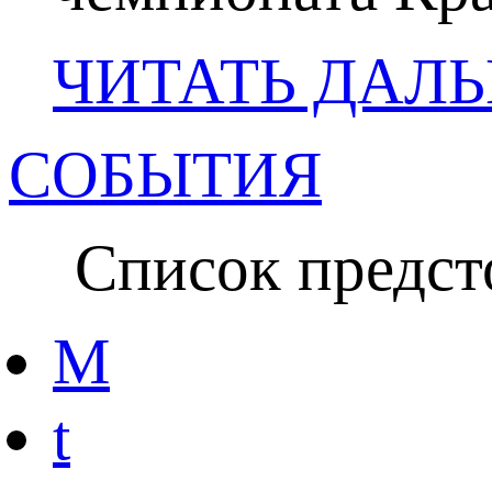
ЧИТАТЬ ДАЛ
СОБЫТИЯ
Список предсто
M
t