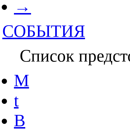
→
СОБЫТИЯ
Список предсто
M
t
B