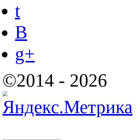
t
B
g+
©2014 - 2026