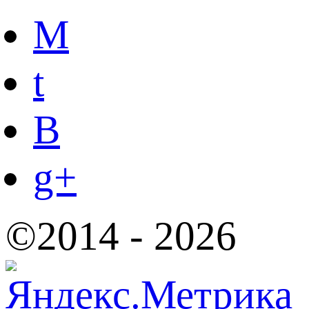
M
t
B
g+
©2014 - 2026