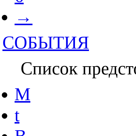
→
СОБЫТИЯ
Список предсто
M
t