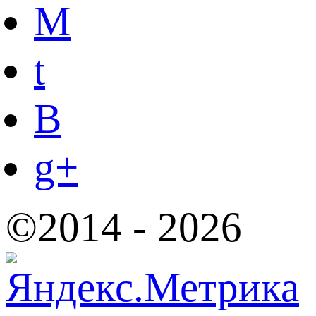
M
t
B
g+
©2014 - 2026